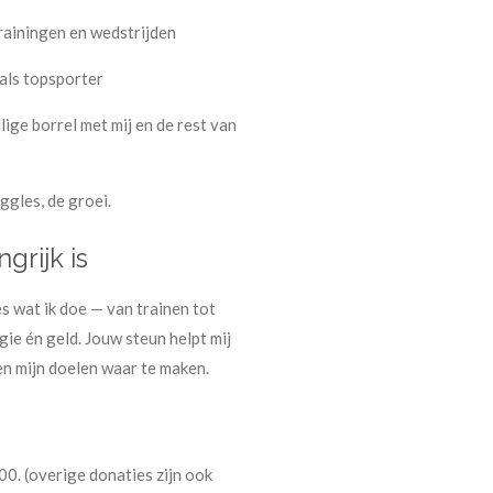
trainingen en wedstrijden
als topsporter
ige borrel met mij en de rest van
uggles, de groei.
rijk is
es wat ik doe — van trainen tot
rgie én geld. Jouw steun helpt mij
en mijn doelen waar te maken.
0. (overige donaties zijn ook