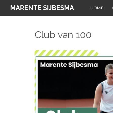
Ga
MARENTE SIJBESMA
HOME
direct
naar
de
Club van 100
hoofdinhoud