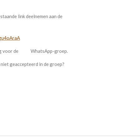
rstaande link deelnemen aan de
Qgu4oAraA
iging voor de WhatsApp-groep.
g niet geaccepteerd in de groep?