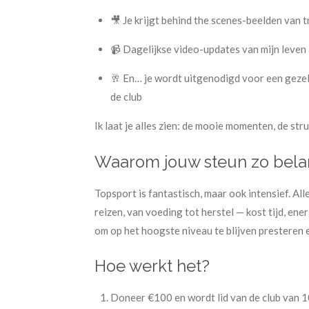
🎥 Je krijgt behind the scenes-beelden van 
📹 Dagelijkse video-updates van mijn leven 
🥂 En… je wordt uitgenodigd voor een gezell
de club
Ik laat je alles zien: de mooie momenten, de str
Waarom jouw steun zo belang
Topsport is fantastisch, maar ook intensief. All
reizen, van voeding tot herstel — kost tijd, ene
om op het hoogste niveau te blijven presteren 
Hoe werkt het?
Doneer €100 en wordt lid van de club van 10